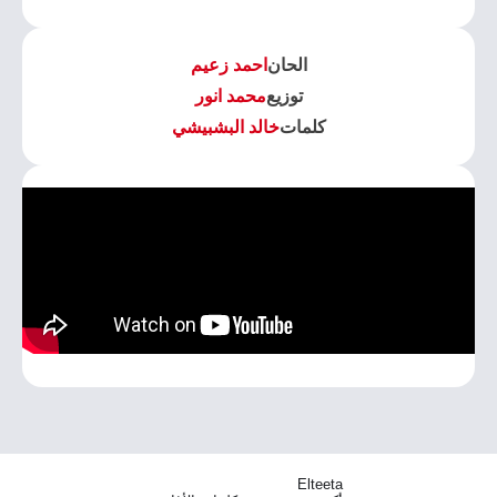
الحان
احمد زعيم
توزيع
محمد انور
كلمات
خالد البشبيشي
Elteeta