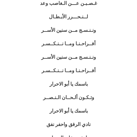
غـصـبـن عـــن الـغاصب وعد
لــنـحـــرر الأبـطـال
ونـنـسـج مــن سنين الأســر
أفــراحـنـا ومــا نــنـكــسـر
ونـنـسـج مــن سنين الأســر
أفــراحـنـا ومــا نــنـكــسـر
باسمك يا أبو الاحرار
وتـكـون ألـحــان الـنـصــر
باسمك يا أبو الاحرار
نادي الرفق واحفر نفق