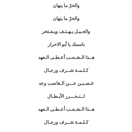
والحرّ ما ينهان
والحرّ ما ينهان
والجـيـل يـهـتـف ويـفـتخر
باسمك يا أبو الاحرار
هــذا الـشـعـب أعـطـى الـعهد
كـلـمـة شــرف ورجـال
غـصـبـن عـــن الـغاصب وعد
لــنـحـــرر الأبـطـال
هــذا الـشـعـب أعـطـى الـعهد
كـلـمـة شــرف ورجـال