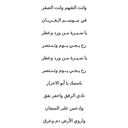
وانت الشهم وانت الصقر
في مــوســم الـغــربـان
يا سـيـرة مـن ورد وعطر
رح يـجـي يــوم وتـنـتصر
يا سـيـرة مـن ورد وعطر
رح يـجـي يــوم وتـنـتصر
باسمك يا أبو الاحرار
نادي الرفق واحفر نفق
وادعس على السجان
واروي الأرض دم وعرق