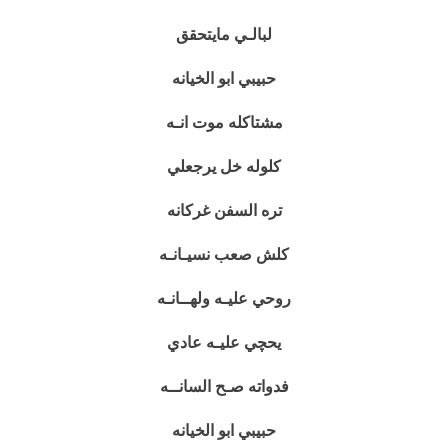
لبالـي مايتحقق
حبيبي ابو الخيانه
مشتاكله موت انـه
كلوله خل يرجعلي
تره السفن غركانه
كلش صعب نسيـانـه
روحي عليـه ولهــانـه
يحچي عليـه عادي
فدواته صـح السانــه
حبيبي ابو الخيانه