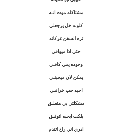
مشتاكله موت انـه
كلوله خل يرجعلي
تره السفن غركانه
حتى اذا ميوافي
وجوده يمي كافـي
يمكن لان ميحبنـي
احبه حب خرافـي
مشكلتي بي متعلـق
بلكت ابحبه اتوفـق
ادري اني راح اتندم