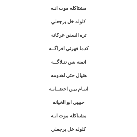
مشتاكله موت انـه
كلوله خل يرجعلي
تره السفن غركانه
كدما قهرني افراگــه
اتمنه بس نتـلاگــه
هنيال حتى اهدومه
اتنـام بيـن احضــانـه
حبيبي ابو الخيانه
مشتاكله موت انـه
كلوله خل يرجعلي