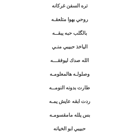
تره السفن غركانه
روحي بهوا متلعقـه
بالگلب حبه يبقــه
الياخذ حبيبي منـي
الله صدك ليوفقـــه
وصلولـه هالمعلومـه
طارت بدونه النومــه
ردت ابقه عايش يمـه
بس يلله مامقسومـه
حبيبي ابو الخيانه