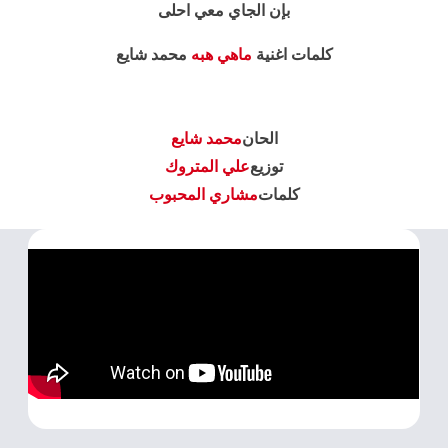
بإن الجاي معي احلى
كلمات اغنية
ماهي هبه
محمد شايع
الحان
محمد شايع
توزيع
علي المتروك
كلمات
مشاري المحبوب