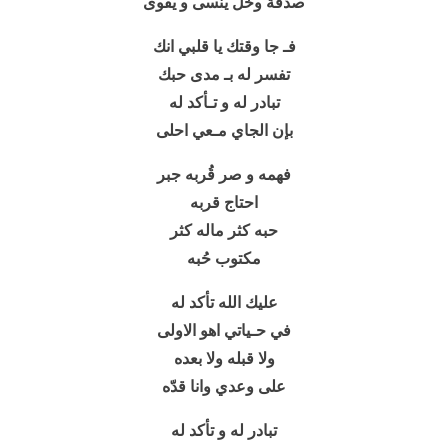
صدفة وخل ينسى و يقوى
فـ جا وقتك يا قلبي انك
تفسر له بـ مدى حبك
تبادر له و تـأكد له
بإن الجاي مـعي
احلى
فهمه و صر قُربه جبر
احتاج قربه
حبه كثر ماله كثر
مكتوب حُبه
عليك الله تأكد له
في حـياتي اهو الاولى
ولا قبله ولا بعده
على وعدي وانا قدّه
تبادر له و تأكد له