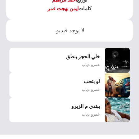
كلمات
ايمن بهجت قمر
لا يوجد فيديو.
خلي الحجر ينطق
عمرو دياب
لو بتحب
عمرو دياب
ببتدي م الزيرو
عمرو دياب