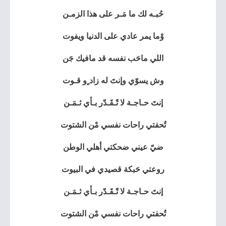
حُبـه لك ما مَـر على هذا الزمـن
وْما يمر عادي على الدنيا ويفوت
اللي ماحَب نفسه قد مافيك جَن
وش يسوّي وإنتَ له زاد ٍو قـوت
إنتَ حـاجـة لا تًـقَـدّر بـأي ثـمَـن
تُحفتي راحات نفسي مْن الشتوت
ضيّ عيني ضحكتي أهلي الوطن
روعتي حَبكة قصيدي في البيوت
إنتَ حـاجـة لا تًـقَـدّر بـأي ثـمَـن
تُحفتي راحات نفسي مْن الشتوت