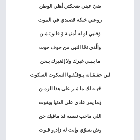
ضيّ عيني ضحكتي أهلي الوطن
روعتي حَبكة قصيدي في البيوت
وْقلبي لو له أمنيـة وْ قالو تِـمَـن
والّذي ‏نجّا النبي من جوف حوت
ما يـبـي غيرك ولا إلغيرك يـحن
لين خفـقـاته يِـوَقـّفـها السكوت السكوت
حُبـه لك ما مَـر على هذا الزمـن
وْما يمر عادي على الدنيا ويفوت
اللي ماحَب نفسه قد مافيك جَن
وش يسوّي وإنتَ له زاد ٍو قـوت