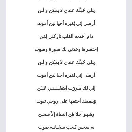
يللي حُبـِّك عندي لا يمكن وَ لَـن
أرضى إني بْغيره أحيا لين أموت
دام أخذت القلب تاركني لِمَن
إختصرها وخذني لك صورة وصوت
يللي حُبـِّك عندي لا يمكن وَ لَـن
أرضى إني بْغيره أحيا لين أموت
إنّي لك قـررّت أسَجّـلـنـي عَلـَن
وْبسمك أختمها على روحي ثبوت
وشهو أحلا مْن الحياة إلاّ سجـن
به سجين بْـحب سجّـانـه يموت