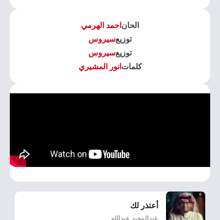
الحان
احمد الهرمي
توزيع
سيروس
توزيع
سيروس
كلمات
انور المشيري
أعتذر لك
عبدالمجيد عبدالله