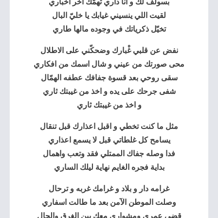
بسولف لك و انا داري تهمّك ا
خر اخباري
لقيت اللي ينسيني غيابك يا خليّ البال
تخيّل ذكرياتك في وجوده مالها طاري
نفض عن قلبي غْبارك وضحكّني على الاطلال
محى صورتك من عيني و شال اسمك من افكاري
سقى روحي بعد قسوة جفافك عطفه الهمّال
شفى جرحك على يده و اخذ من غيبتك ثاري
و اخذ من غيبتك ثاري
مثل ما كنت تخطي و اقبل اعذارك قبل تنقال
يسامح كل غلطاتي قبل لا يسمع اعذاري
فدا وصله جفاك الممتلي فقد وتعب واهمال
بداية فجره الغايم نهاية ليلك الساري
غرامه دار و بلاد و غرامك غربه و ترحال
وصلت الموطن الآمن بعد ما طالت اسفاري
قضى عمري ومشواري معك بين الغرق والجال