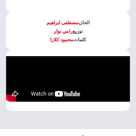
الحان
مصطفى ابراهيم
توزيع
رامي نوار
كلمات
محمود كلازا