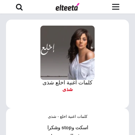
كلمات اغنية اخلع شذى
شذى
كلمات اغنية اخلع - شذى
اسكت وstop وشكرا