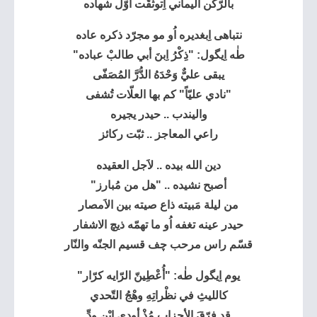
بالرّكن اليماني اِتوثّقَت أوّل شهاده
نتباهى اِبغديره اُو مو مجرّد ذكره عاده
طٰه اِيگول: "ذِكْرُ اِبنَ أبي طالبْ عباده"
يبقى عليٌّ وَحْدَهُ الدُّرَّ المُصَفّى
"نادي عليّاً" كم بها العلّات تُشفى
واليندب .. حيدر يجيره
راعي المعاجز .. ثبّت ركائز
دين الله بيده .. لاَجل العقيده
أصبح نشيده .. "هل من مُبارز"
من ليلة مَبيته ذاع صيته بين الاَمصار
حيدر عينه تغفه اُو ما تهمّه ذيچ الاشفار
قسّم راس مرحب چف قسيم الجنّه والنّار
يوم اِيگول طٰه: "أُعْطِينّ الرّايه كرّار"
كالليثِ في نظْراتِهِ وهْجُ التّحدي
قد فرّقَ الأحزابِ مُذْ أودى ابْنِ ودِّ