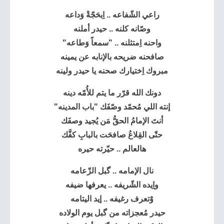
راعي الشّفاعه .. اِبحَجّةْ وَداعه
وصّانه كلنه .. حيدر أملنه
واحنه اِمتثلنه .. "سمعاً وَطاعه"
صافحنه ضريحه بالإنابه عن يمينه
مبروك اِختيارك صحنه يا حيدر ولينه
دونك الله قرّر ما يتم للأُمّه دينه
إنته اللي مُحمّد وصّفَك "باب المدينه"
أنتَ الإمامُ الحقُّ مَن يُجيد وصفَك
حتّى القِلاعُ صافحَت بالبابِ كفَّك
هالعالم .. حيّرته حيره
نال الإمامه .. گبل الزّعامه
واِيده الشّريفه .. يعرفها ضيفه
وْتعرف رغيفه .. إيد اليتامه
حيدر مُعجزاته من گبل يوم الولاده