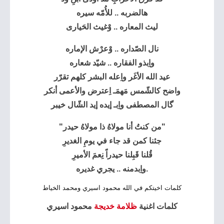
هالضربه .. للأُمّه سيره
ليث المعاره .. وْغيث الحَيارى
نال الصّداره .. وْعرْش الإماره
واِبذو الفقاره .. شيّد شعاره
عيد الله الأغَر واِعله البشر كلهم تقرّر
واضح كالشّمس مَهمَـ اِعترض والأعمى أنكر
گال المصطفى واِبـ إيده إيد الشّال خيبر
"من كنتُ أنا مولاهُ ذا مولاهُ حيدر"
جئنا كمن قد جاء في يومِ الغديرِ
قُلنا قَبِلنا حيدراً نِعمَ الأميرِ
.واِبدمنه .. يجري غديره
كلمات اخيتكم في الله محمود اسيري ومحمد الخياط
كلمات اغنية
ظلامة خديجة
محمود اسيري