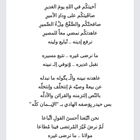
آخيتكُم في اللهِ يومَ الغديرِ
صافَيتكُم على وِدادِ الأميرِ
صافحتُكُم والصَّفْحُ مِلْءُ الضّميرِ
عاهدتكُم نمضي معاً للمصيرِ
نرفع إدينه .. نْبايع ولينه
ما نرضى غيره .. نتبع مسيره
نقبل غديره .. وْنوفي اِلـ نبينه
عاهدنه نبينه والْـ يگوله ما نبدله
عن بيعةْ وصيّه مَ اِنتخلّف واِنتخلّه
بالنّص اِلتزمنه والقرائن والأدلّه
بس حيدر يِوَصفه الهادي بـ "الإيــمان كلّه"
نحن اتّبَعنا أحسنَ القولِ اتِّباعا
لَمْ نرضَ غَيْرَ المُرتضى فينا مُطاعا
مولانا .. ما نرضى غيره