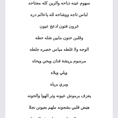
سهوم عينه ذباحه والزين كله مجتاحه
لباس تاجه ووشاحه لله ياعالم دره
غرون فتون ادعج عيون
وقلبن حنون مابين شله حطه
الوجه ولا غلطه مياس خصره جلطه
مرسوم بريشة فنان ويحي ويحاه
ويلي ويلاه
وبري برياه
يعزف برموش عيونه وتر الهوا والحونه
هيض قلبي بشجونه ملهم بعيونن نجلا