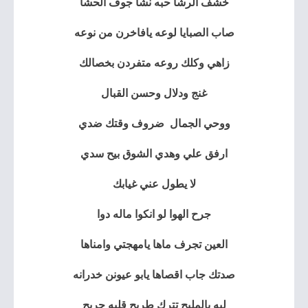
خشف الرشا حبه نشا جوف الحشا
صاب الصبايا لوعه يافاخرن من نوعه
زاهي وكلك روعه متفردن بخصالك
غنج ودلال وحسن القبال
ووحي الجمال ضروف وقتك ضدي
ارفق علي وهدي الشوق بيح سدي
لا يطول عني غيابك
جرح الهوا لو انكوا ماله دوا
العين تجرف ماها يامهجتي وامناها
صدتك جاب اقصاها يابو عيونن خدرانه
ليه يالمليح تترك طريح قلبه جريح