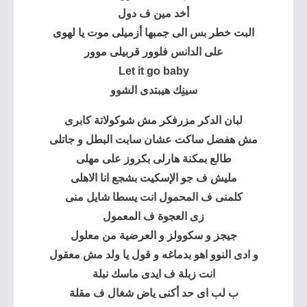
أخد مين ف دول
البت خطر بس الى جمبها أزميلى موت يا لهوى
على الدانس فلوور قربيلى موور
Let it go baby
سينِك هيبتدى الشوو
لبان الدكر مزرفكر مش شوكولاتة كابرى
مش هفضل ساكت عشان سابت البطل و جاتلى
طالع بمكنة هارلى بكروز على مهلى
مليش ف جو الإسكيت بشجع انا الاهلى
كلمنى ف المحمول انت يسطا شايل منى
زى العجوة ف المعمول
جيجز و سكوولز و العرضية من معلول
و ادى النوو اهو بدماغه و قول يا ولد مش معقول
انت زبلة ف ايدى ماسك نبلة
ب لب اى حد أكنى ياض شغال ف مقلة