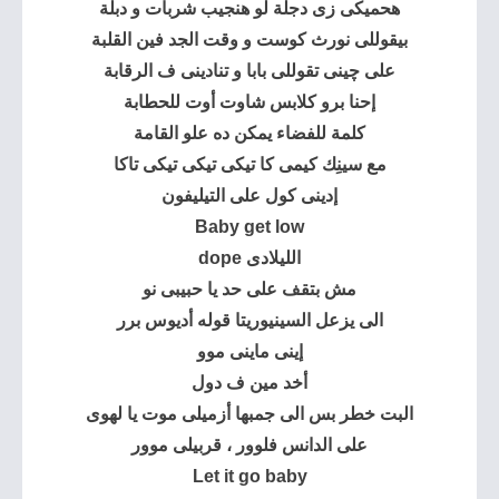
هحميكى زى دجلة لو هنجيب شربات و دبلة
بيقوللى نورث كوست و وقت الجد فين القلبة
على چينى تقوللى بابا و تنادينى ف الرقابة
إحنا برو كلابس شاوت أوت للحطابة
كلمة للفضاء يمكن ده علو القامة
مع سينِك كيمى كا تيكى تيكى تيكى تاكا
إدينى كول على التيليفون
Baby get low
الليلادى dope
مش بتقف على حد يا حبيبى نو
الى يزعل السينيوريتا قوله أديوس برر
إينى ماينى موو
أخد مين ف دول
البت خطر بس الى جمبها أزميلى موت يا لهوى
على الدانس فلوور ، قربيلى موور
Let it go baby