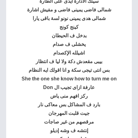
سينك الادارة ايدى على الطارة
شمالى فاضى يمينى فاضى و مفيش اشارة
شمالى هدى يمينى نونو لسة باقى يارا
كينج كونج
بدخل ف الحيطان
يخشلى ف صدام
اشيلله الإكصدام
بيبى مقعدش دكة ولا ليا ف انتظار
بس انتى تيجى سكة و انا اقولك ايه النظام
She the one she know how to turn me on
عارفة ازاى تجيب ال Don
ركز افهم منى ياض
بارد ف المشاكل بس معاكى نار
جيت قلبت المهرجان
مرقصهم من غير صاجات
إنتشه ف وشه إديلو