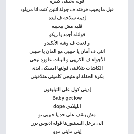
قوله يجيبلى كبيره
قبل ما يجيب فرقته ف جولة اتنين كنت انا مريلود
إديته سلاحه ف ايده
قلبه مش بيجيبه
قولتله أجمد يا ريكو
و لعبت ف وشه الأيكيدو
انتى ف أمان يا حبيبى مع المان يا حبيبى
الأجواء ف الكريبى و البنات عاوزة تيجى
الكاشات بتلاغينى قولتها امسكى ايدى
بكرة الحفلة لو هتيجى كلمينى هتلاقينى
إدينى كول على التيليفون
Baby get low
الليلادى dope
مش بتقف على حد يا حبيبى نو
الى يزعل السينيوريتا قوله اديوس برر
إينى ماينى موو