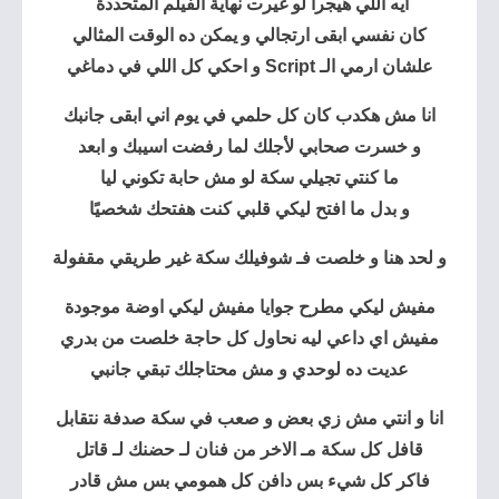
ايه اللي هيجرا لو غيرت نهاية الفيلم المتحددة
كان نفسي ابقى
ارتجالي
و يمكن ده الوقت المثالي
علشان ارمي الـ Script و احكي كل اللي في دماغي
انا مش هكدب كان كل حلمي في يوم اني ابقى جانبك
و خسرت صحابي لأجلك لما رفضت اسيبك و ابعد
ما كنتي تجيلي سكة لو مش حابة تكوني ليا
و بدل ما افتح ليكي قلبي كنت هفتحك شخصيًا
و لحد هنا و خلصت فـ شوفيلك سكة غير طريقي مقفولة
مفيش ليكي مطرح جوايا مفيش ليكي اوضة موجودة
مفيش اي داعي ليه نحاول كل حاجة خلصت من بدري
عديت ده لوحدي و مش محتاجلك تبقي جانبي
انا و انتي مش زي بعض و صعب في سكة صدفة نتقابل
قافل كل سكة مـ الاخر من فنان لـ حضنك لـ قاتل
فاكر كل شيء بس دافن كل همومي بس مش قادر