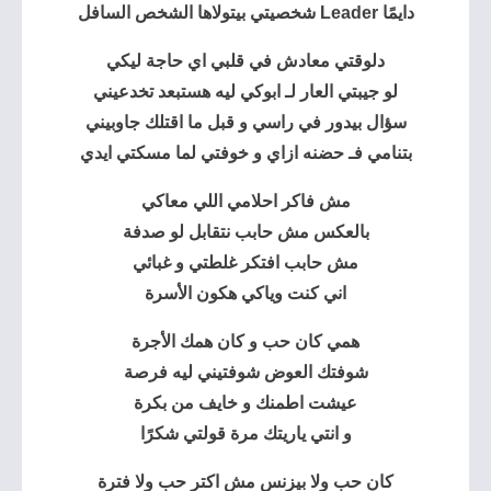
دايمًا Leader شخصيتي بيتولاها الشخص السافل
دلوقتي معادش في قلبي اي حاجة ليكي
لو جيبتي العار لـ ابوكي ليه هستبعد تخدعيني
سؤال بيدور في راسي و قبل ما اقتلك جاوبيني
بتنامي فـ حضنه ازاي و خوفتي لما مسكتي ايدي
مش فاكر احلامي اللي معاكي
بالعكس مش حابب نتقابل لو صدفة
مش حابب افتكر غلطتي و غبائي
اني كنت وياكي هكون الأسرة
همي كان حب و كان همك الأجرة
شوفتك العوض شوفتيني ليه فرصة
عيشت اطمنك و خايف من بكرة
و انتي ياريتك مرة قولتي شكرًا
كان حب ولا بيزنس مش اكتر حب ولا فترة