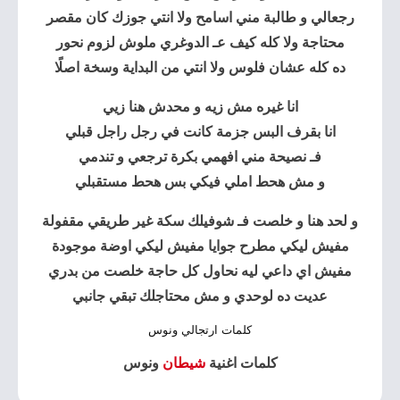
رجعالي و طالبة مني اسامح ولا انتي جوزك كان مقصر
محتاجة ولا كله كيف عـ الدوغري ملوش لزوم نحور
ده كله عشان فلوس ولا انتي من البداية وسخة اصلًا
انا غيره مش زيه و محدش هنا زيي
انا بقرف البس جزمة كانت في رجل راجل قبلي
فـ نصيحة مني افهمي بكرة ترجعي و تندمي
و مش هحط املي فيكي بس هحط مستقبلي
و لحد هنا و خلصت فـ شوفيلك سكة غير طريقي مقفولة
مفيش ليكي مطرح جوايا مفيش ليكي اوضة موجودة
مفيش اي داعي ليه نحاول كل حاجة خلصت من بدري
عديت ده لوحدي و مش محتاجلك تبقي جانبي
كلمات ارتجالي ونوس
كلمات اغنية
شيطان
ونوس