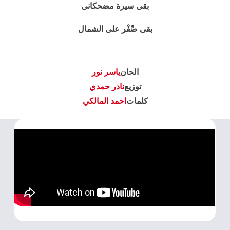
بقى سيرة مضحكانى
بقى صِّفْر على الشمال
الحان
ياسر نور
توزيع
نادر حمدي
كلمات
احمد المالكي