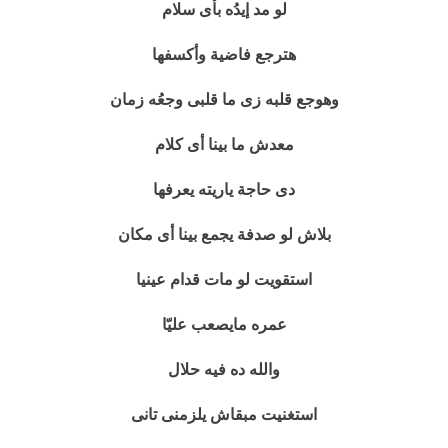
لو مد إيدُه بأى سلام
هترجع فاضية
وأكسفها
وهوجع قلبه زى ما قلبى وجعُه زمان
معدش ما بينا أى كلام
دى حاجة ياريته يعرفها
بلاش لو صدفة يجمع بينا أى مكان
استقويت لو مات قدام عينيا
عمره مايصعب عليّا
والله ده فيه حلال
استغنيت مبقاش يلزمنى تانى