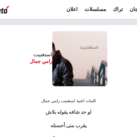
ان
تراك
مسلسلات
اعلان
استغنيت
رامي جمال
كلمات اغنية استغنيت رامي جمال
لو حد شافه يقوله بلاش
يقرب منى أحسنله