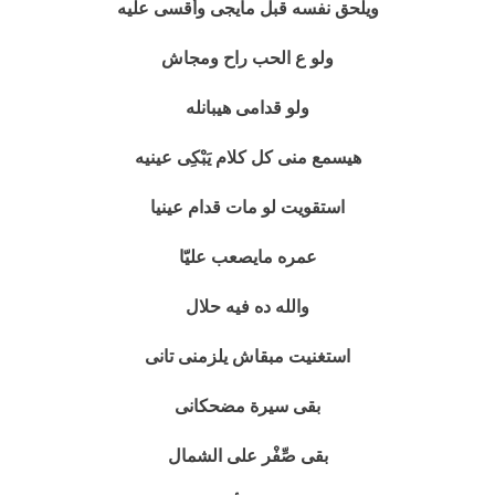
وأقسى عليه
ويلحق نفسه قبل مايجى
ولو ع الحب راح ومجاش
ولو قدامى هيبانله
هيسمع منى كل كلام يَبْكِى عينيه
استقويت لو مات قدام عينيا
عمره مايصعب عليّا
والله ده فيه حلال
استغنيت مبقاش يلزمنى تانى
بقى سيرة مضحكانى
بقى صِّفْر على الشمال