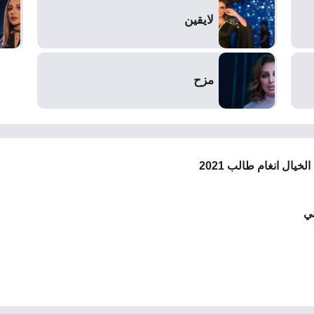
لايقين
مزح
خيال انغام طالب 2021
ي