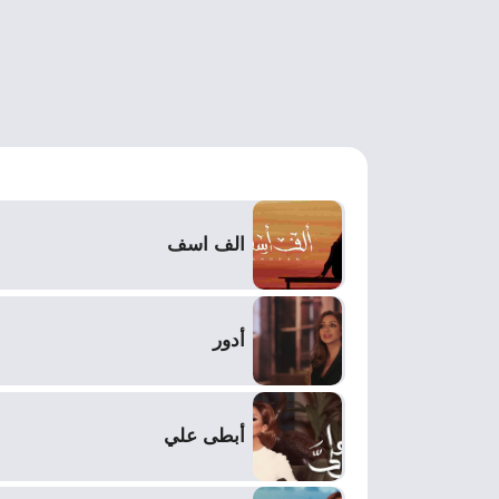
الف اسف
أدور
أبطى علي