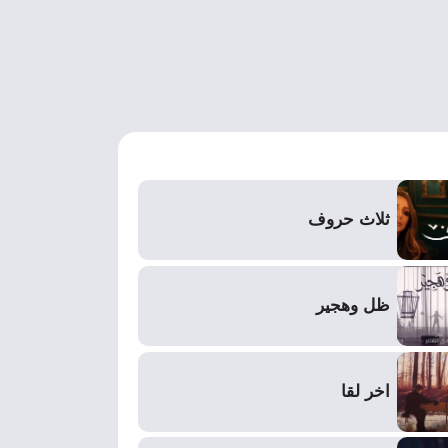
ثلاث حروف
ظل وهجير
اخر لقا