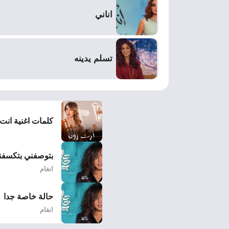
اناني
تسلم يدينه
كلمات اغنية انت ال
بتوصفني بتكسفن
انغام
حالة خاصة جدا
انغام