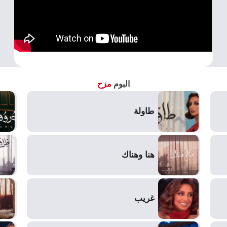
البوم
مزح
طاولة
هنا وهناك
غريب