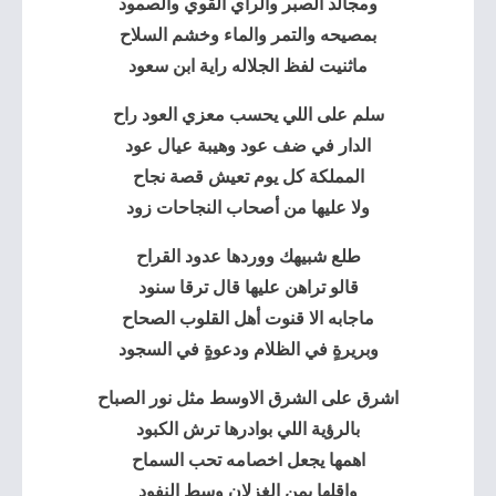
ومجالد الصبر والراي القوي والصمود
بمصيحه والتمر والماء وخشم السلاح
ماثنيت لفظ الجلاله راية ابن سعود
سلم على اللي يحسب معزي العود راح
‏الدار في ضف عود وهيبة عيال عود
‏المملكة كل يوم تعيش قصة نجاح
‏ولا عليها من أصحاب النجاحات زود
‏طلع شبيهك ووردها عدود القراح
‏قالو تراهن عليها قال ترقا سنود
‏ماجابه الا قنوت أهل القلوب الصحاح
‏وبريرةٍ في الظلام ودعوةٍ في السجود
اشرق على الشرق الاوسط مثل نور الصباح
بالرؤية اللي بوادرها ترش الكبود
اهمها يجعل اخصامه تحب السماح
واقلها يمن الغزلان وسط النفود