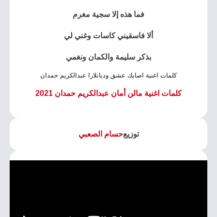
فما هذه إلا سجية مغرم
ألا فاسقيني كاسات وغني لي
بذكر سليمة والكمان ونغمي
كلمات اغنية اصابك عشق وديانلارا عبدالكريم حمدان
كلمات اغنية مالن أمان عبدالكريم حمدان 2021
توزيع
حسام الصعبي