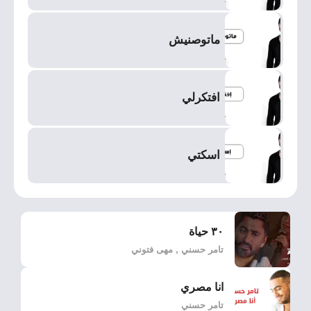
ماتوصنيش
افتكرلي
اسكتي
٣٠ حياة
تامر حسني , مهى فتوني
انا مصري
تامر حسني