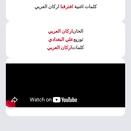
كلمات اغنية
افترقنا
اركان العربي
الحان
اركان العربي
توزيع
علي البغدادي
كلمات
اركان العربي