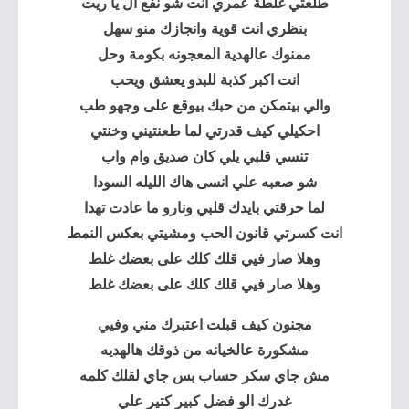
طلعتي غلطة عمري انت شو نفع ال يا ريت
بنظري انت قوية وانجازك منو سهل
ممنوك عالهدية المعجونه بكومة وحل
انت اكبر كذبة للبدو يعشق ويحب
والي بيتمكن من حبك بيوقع على وجهو طب
احكيلي كيف قدرتي لما طعنتيني وخنتي
تنسي قلبي يلي كان صديق وام واب
شو صعبه علي انسى هاك الليله السودا
لما حرقتي بايدك قلبي ونارو ما عادت تهدا
انت كسرتي قانون الحب ومشيتي بعكس النمط
وهلا صار فيي قلك كلك على بعضك غلط
وهلا صار فيي قلك كلك على بعضك غلط
مجنون كيف قبلت اعتبرك مني وفيي
مشكورة عالخيانه من ذوقك هالهديه
مش جاي سكر حساب بس جاي لقلك كلمه
غدرك الو فضل كبير كتير علي