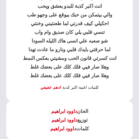
انت اكبر كذبة للبدو يعشق ويحب
والي بيتمكن من حبك بيوقع على وجهو طب
احكيلي كيف قدرتي لما طعنتيني وخنتي
تنسي قلبي يلي كان صديق وام واب
شو صعبه علي انسى هاك الليله السودا
لما حرقتي بايدك قلبي ونارو ما عادت تهدا
انت كسرتي قانون الحب ومشيتي بعكس النمط
وهلا صار فيي قلك كلك على بعضك غلط
وهلا صار فيي قلك كلك على بعضك غلط
كلمات اغنية اكبر كذبة
ادهم عفيفي
الحان
داوود ابراهيم
توزيع
داوود ابراهيم
كلمات
داوود ابراهيم