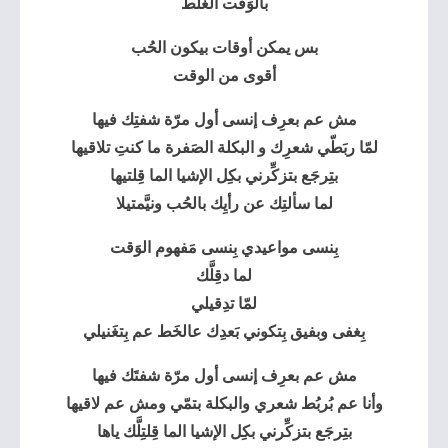
بالوَقت الغَلَط
بس يمكن أوقات بيكون الحُب
أقوى من الوقت
مش عم بعرِف إنسى أول مرّة شفتِك فيها
لمّا ربَطّي شعرِك و
البكلة
الصَفرة ما كنتِ تلاقيها
بتِرجَع بتزكِّرني بكِل الإشيا الما قِلتيها
لما سألتِك عن رأيِك بالحُب ونيَّمتيلا
بِنسى مواعيدي بِنسى مَفهوم الوَقت
لما دقِلَّك
لمّا تدِقيلي
بِغفى وبفيق بِتكوني بَعدِك عالخَط عم بِتغَنيلي
مش عم بعرِف إنسى أول مرّة شفتَك فيها
وأنا عم بُربُط شعري والبكلة بتمّي ومش عم لاقيها
بتِرجَع بتزكِّرني بكِل الإشيا الما قِلتِلَّك ياها