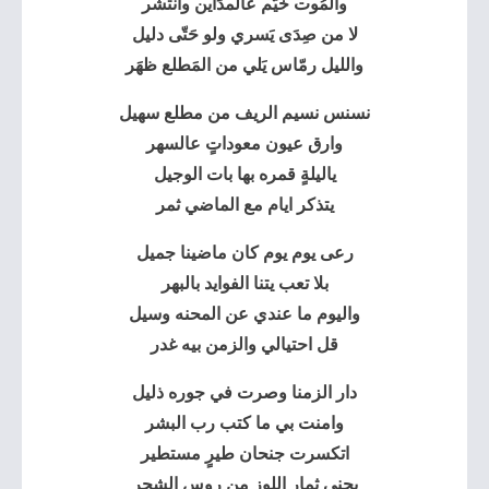
والمُوت خيّم عالمدَاين وانتشَر
لا من صِدَى يَسري ولو حَتّى دليل
والليل رمّاس يَلي من المَطلع ظهَر
نسنس نسيم الريف من مطلع سهيل
وارق عيون معوداتٍ عالسهر
ياليلةٍ قمره بها بات الوجيل
يتذكر ايام مع الماضي ثمر
رعى يوم يوم كان ماضينا جميل
بلا تعب يتنا الفوايد بالبهر
واليوم ما عندي عن المحنه وسيل
قل احتيالي والزمن بيه غدر
دار الزمنا وصرت في جوره ذليل
وامنت بي ما كتب رب البشر
اتكسرت جنحان طيرٍ مستطير
يجني ثمار اللوز من روس الشجر