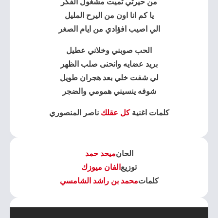
من حيرتي تميت مشغول الفكر
يا كم انا اون من اليرح المليل
الي اصيب افؤادي من ايام الصغر
الحب صوبني
وخلاني عطيل
بريد عضايه وانحنى صلب الظهر
لي شفت خلي بعد هجران طويل
شوفه ينسيني همومي والضجر
كلمات اغنية
كل عقلك
ناصر المنصوري
الحان
ميحد حمد
توزيع
الفان ميوزك
كلمات
محمد بن راشد الشامسي