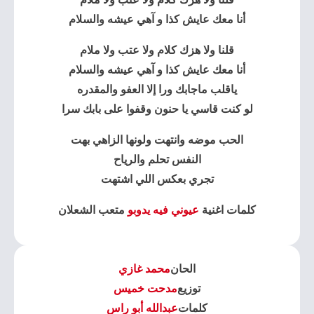
أنا معك عايش كذا و آهي عيشه والسلام
قلنا ولا هزك كلام ولا عتب ولا ملام
أنا معك عايش كذا و آهي عيشه والسلام
ياقلب ماجابك ورا إلا العفو والمقدره
لو كنت قاسي يا حنون وقفوا على بابك سرا
الحب موضه وانتهت ولونها الزاهي بهت
النفس تحلم والرياح
تجري بعكس اللي اشتهت
كلمات اغنية
عيوني فيه يدوبو
متعب الشعلان
الحان
محمد غازي
توزيع
مدحت خميس
كلمات
عبدالله أبو راس