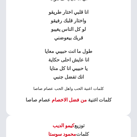
انا قلبي اختار طريقو
واختار قلبك رفيقو
لو كل الناس يغيبو
قربك بيعوضني
طول ما انت حبيبي معايا
انا عايش احلى حكاية
يا حبيبي انا كل منايا
انك تفضل جنبي
كلمات اغنية الحب واهل الحب عصام صاصا
كلمات اغنية
من فضل الاخصام
عصام صاصا
توزيع
كيمو الديب
كلمات
محمود سوستا