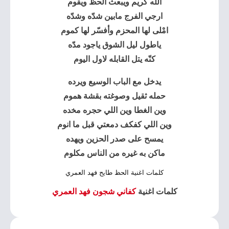
الله كريم ويبعث الحظ ويقوم
ارجي الفرج مابين شدّه وشدّه
امْلى لها المحزم وأفسّر لها كموم
ياطول ليل الشوق ياجود مدّه
كنّه يتل القابله لاول اليوم
يدخل مع الباب الوسيع ويرده
حمله ثقيل وصوغته بقشة هموم
وين الغطا وين اللي حجره مخده
وين اللي كفكف دمعتي قبل ما انوم
يمسح على صدر الحزين ويهده
ماكن به غيره من الناس مكلوم
كلمات اغنية الحظ طايح فهد العمري
كلمات اغنية
كفاني شجون فهد العمري