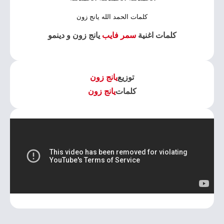
كلمات الحمد الله يانج زون
كلمات اغنية
سمر فايب
يانج زون و دينمو
توزيع
يانج زون
كلمات
يانج زون