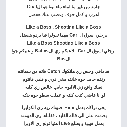
جامد من غير ما اماء ماء توتا هو الGoat
اهرب و كمل خوف وغصب عنك هفضل
Like a Boss . Shooting Like a Boss
برجلي اسوق ال Car مهما تقولوا فيا بردو هفضل
Like a Boss Shooting Like a Boss
برجلي اسوق ال Car بلاعبكم زي الBabys واعبيكم جوا
الBus
فدماغي وحش زي هانكوك Catch هاته من سمانته
زنقه جامد جوه خانته مخي ذري و قلبي فانتوم
نصك واقع زي الالبوم خايب خالص زي كلبه
لو انا فاضي كنت كلته و عملت سطو جوه بنكه
يجي تراكك بعمل Hide .صوتك زيه زي الكوليرا
بصمت علي الي قاله الفايف قفلناها زي الدومنه
بعمل قهوة و بطلع Live الدنيا تولع زي الاوبرا