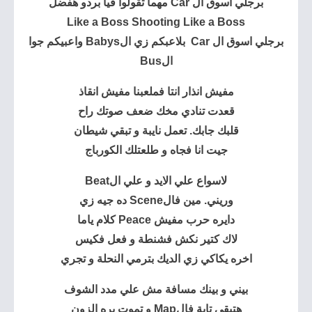
برجلي اسوق ال Car مهما تقولوا فيا بردو هفضل
Like a Boss Shooting Like a Boss
برجلي اسوق ال Car بلاعبكم زي الBabys واعبيكم جوا
الBus
مفيش انذار انتا فملعبنا مفيش انقاذ
قعدت تنادي مخك ضعف صوتك راح
قلبك جابك. تعمل نايبة و تبقي شيطان
جيت انا فجاه و طلعتلك الكورباج
لاسواع علي الايد و علي الBeat
وريني. مين فالScene ده جيه زي
دايره حرب مفيش Peace كلام ياما
لاك كتير نكش فشنطة و فعل فكيس
اخره يكاكي زي الديك بترمي النحلة و تجري
بيني و بينك مسافة مش علي مدد الشوف
هتبقي تاية فالMap و تموت بره الزون