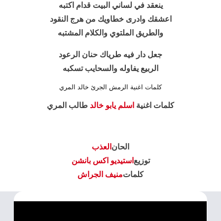
ينعقد في لساني البيت قدام اكتبه
اعشقك وادرى خطاويك من هرج النقود
والطريق الملتوي والكلام المشتبه
جعل دار فيه طرياك حنان الرعود
الربيع يفاوله والسحايب تسكبه
كلمات اغنية الرمش الجرئ خالد المري
كلمات اغنية
اسلم يابو خالد
طالب المري
الحان
العذب
توزيع
استيديو اكس بانشن
كلمات
منيف الجراش