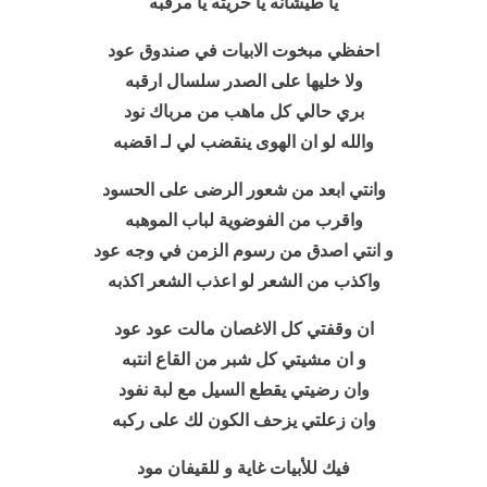
يا طيشانه يا حريته يا مرقبه
احفظي مبخوت الابيات في صندوق عود
ولا خليها على الصدر سلسال ارقبه
بري حالي كل ماهب من مرباك نود
والله لو ان الهوى ينقضب لي لـ اقضبه
وانتي ابعد من شعور الرضى على الحسود
واقرب من الفوضوية لباب الموهبه
و انتي اصدق من رسوم الزمن في وجه عود
واكذب من الشعر لو اعذب الشعر اكذبه
ان وقفتي كل الاغصان مالت عود عود
و ان مشيتي كل شبر من القاع انتبه
وان رضيتي يقطع السيل مع لبة نفود
وان زعلتي يزحف الكون لك على ركبه
فيك للأبيات غاية و للقيفان مود