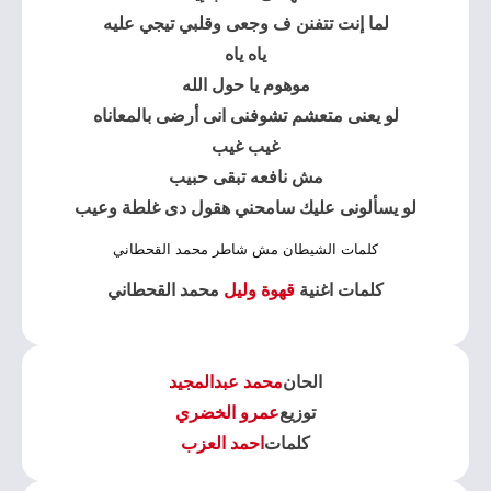
لما إنت تتفنن ف وجعى وقلبي تيجي عليه
ياه ياه
موهوم يا حول الله
لو يعنى متعشم تشوفنى انى أرضى بالمعاناه
غيب غيب
مش نافعه تبقى حبيب
لو يسألونى عليك سامحني هقول دى غلطة وعيب
كلمات الشيطان مش شاطر محمد القحطاني
كلمات اغنية
قهوة وليل
محمد القحطاني
الحان
محمد عبدالمجيد
توزيع
عمرو الخضري
كلمات
احمد العزب