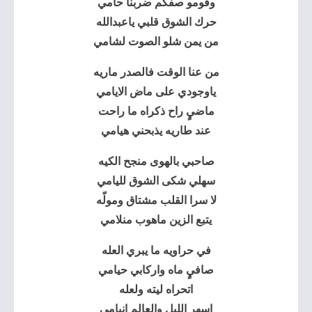
وقومو صفكم ضربنا حامي
حرك الشوق قلبي ياعبدالله
من يمن شلو الصوت لشامي
من عنا الوقت فالصدر ماريه
ياوجودي على ماض الايامي
ماضيٍ راح ذكراه ما راحت
عند طاريه يذبحني هيامي
صاحبي بالهوى منجح الكيه
سهلي شكى الشوق لليامي
لا سرا القلب مشتاق ومولّه
يتبع الزين ماهوب منلامي
في حراويه ما يبري العله
صافيٍ ماه واركابي حيامي
اتحراه ليته ولعله
اسهر الليل والعالم انيامي