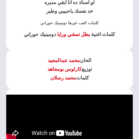
لو استاذ ده انا ابقي مديره
خد نفسك ياحبيبي وطير
كلمات العب غيرها دومينيك حوراني
كلمات اغنية
بطل تمشي ورايا
دومينيك حوراني
الحان
محمد عبدالمجيد
توزيع
كارلوس بومجاهد
كلمات
محمد رسلان