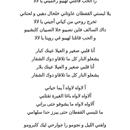
را الحب قاتلني لهيبو رحميني يا لالا
يلا لبستي القفطان عاوتاني خلخال دهبي و لحناني
تخرج روحي من كياني أجيني يا لالا
داك السالف فاين نصيبو خلا الصبيان كايشيبو
و الحب قاتلنا لهيبو غي روينا يا لالا
أنا قلبي صغير و العيلا عينك كبار
يشعلو النار كل ما تلاقاو دوك الشفار
أنا قلبي صغير و العيلا عينك بلار
يشعلو النار كل ما تلاقاو دوك الشفار
آ لاواه لاواه آ يما حياني
آلاواه لاواه باغا الغيرة تقتلني
آلاواه لاواه ما يشوفو حتى براني
ما تلبسي القفطان حتى يبرز حدا سلهامي
ولفني الليل و نجومو را جوارحي ليك كايرومو