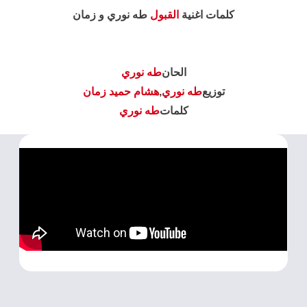
كلمات اغنية
القبول
طه نوري و زمان
الحان
طه نوري
توزيع
طه نوري
,
هشام حميد زمان
كلمات
طه نوري