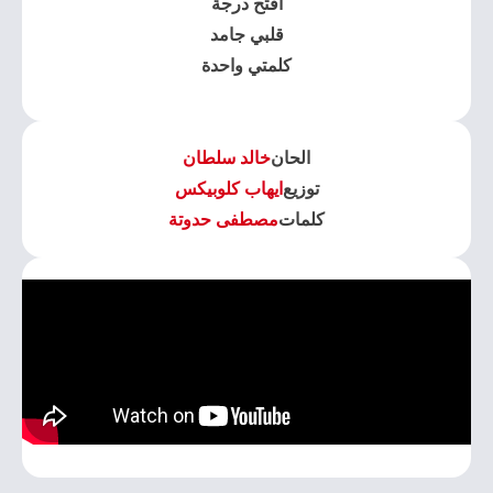
افتح درجة
قلبي جامد
كلمتي واحدة
الحان
خالد سلطان
توزيع
ايهاب كلوبيكس
كلمات
مصطفى حدوتة