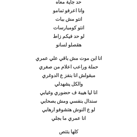
حد جاية معاه
وانا اعرفو تمامو
انتو مش ببات
انتو كومبارسات
لو حد فيكم زاط
هقصلو لسانو
انا ابن موت مش باقي علي عمري
حملة وراعب اعلام من صغري
مبقولش انا بنفز ع الدوغري
والكل يشهدلي
انا ليا هيبة ف حضوري وغيابي
سندال بنفسي ومش بصحابي
لو ع النوش هتشوفو ارهابي
انا عمري ما بجلي
كلها بتتص