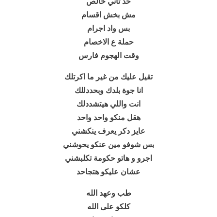
حد تاني خالص
مش بخش اقسام
بس واد اجرام
حملة ع الاخصام
وقت الهجوم فارس
تقيل عليك من غير ما اكرتلك
انا جوة بلدك وبحددللك
انت واللي هيتشددلك
هقل منكو واحد واحد
عايز دكر يعرف ينكشني
بس شوفو مين عنكو يحوشني
اجرو و هاتو حكومة تكلبشني
عشان عليكو هتجاحد
طب وعهد الله
كلكو على الله