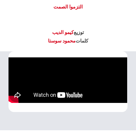
التزموا الصمت
توزيع
كيمو الديب
كلمات
محمود سوستا