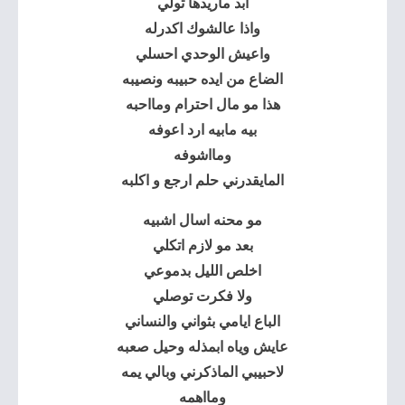
ابد ماريدها تولي
واذا عالشوك اكدرله
واعيش الوحدي احسلي
الضاع من ايده حبيبه ونصيبه
هذا مو مال احترام ومااحبه
بيه مابيه ارد اعوفه
ومااشوفه
المايقدرني حلم ارجع و اكلبه
مو محنه اسال اشبيه
بعد مو لازم اتكلي
اخلص الليل بدموعي
ولا فكرت توصلي
الباع ايامي بثواني والنساني
عايش وياه ابمذله وحيل صعبه
لاحبيبي الماذكرني وبالي يمه
ومااهمه