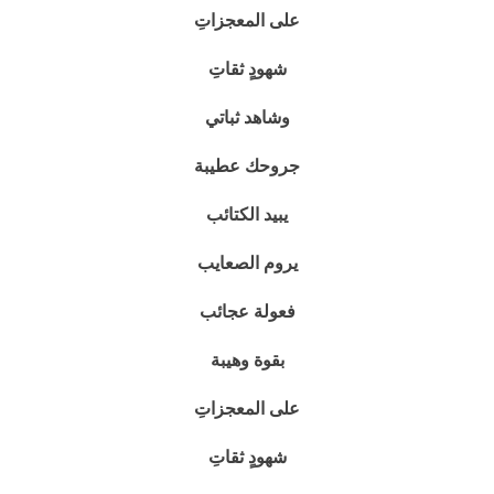
على المعجزاتِ
شهودٍ ثقاتِ
وشاهد ثباتي
جروحك عطيبة
يبيد الكتائب
يروم الصعايب
فعولة عجائب
بقوة وهيبة
على المعجزاتِ
شهودٍ ثقاتِ