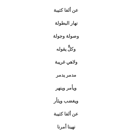
عن ألفا كتيبة
نهار البطولة
وصولة وجولة
وكلًّ يقوله
ولاهي غريبة
مدمر يدمر
ويأمر وينهر
ويغضب ويثأر
عن ألفا كتيبة
نهينا أمرنا