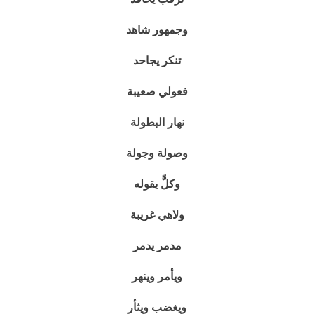
وجمهور شاهد
تنكر يجاحد
فعولي صعيبة
نهار البطولة
وصولة وجولة
وكلًّ يقوله
ولاهي غريبة
مدمر يدمر
ويأمر وينهر
ويغضب ويثأر