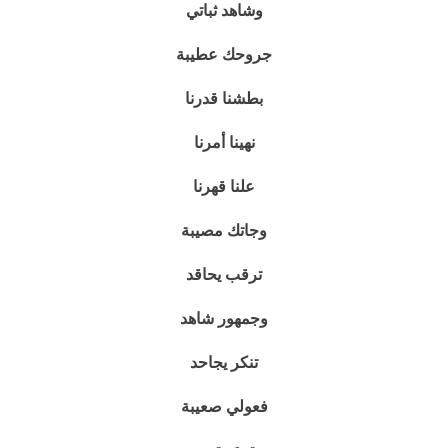
وشاهد ثباتي
جروحك عطيبة
بطشنا قدرنا
نهينا أمرنا
علنا قهرنا
وجاتك مصيبة
ترقب يحاقد
وجمهور شاهد
تنكر يجاحد
فعولي صعيبة