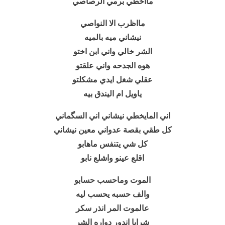
مااخطي برمي الرصاصي
مااظرب الا النواصي
نيشاني ميه بالميه
الشر خالي واني ابن اختو
هوه الجدحه واني علقتو
عقلي شغل ايدي مشكلتو
ياويل ام اليندق بيه
اني المايخطي نيشاني اني السگماني
كل طقي بقصة عدواني معين نيشاني
كل شي يتنفس ماهابو
اقلع عينو واشلع نابو
الموت وماحسب حسابو
والف حسبه يحسب ليه
عالموت المر انذر سكر
شرايا اندور دواره الشر