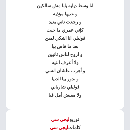
انا وسط ديابة يابا مش سالكين
و عنيها مؤذية
و رجعت تاني بعيد
كإني عمري ما جيت
قوليلي انا اشكي لمين
بعد ما فاض بيا
و اروح لناس تانيين
ولا أعرف النيه
و أهرب علشان انسي
و تدور بيا الدنيا
قوليلي شارياني
ولا مفيش أمل فيا
توزيع
ليجي سي
كلمات
ليجي سي