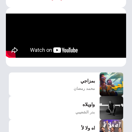
بمزاجي
محمد رمضان
واويلاه
بدر الشعيبي
اه ولا لأ