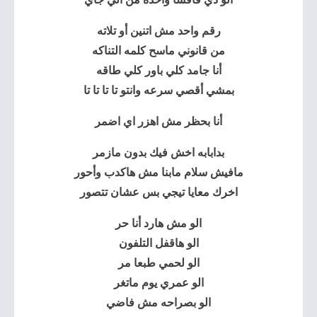
رقم واحد مش اتنين أو تلاته
من قانوني ماسح كلمه التناكه
أنا جامد كلي باور كلي طاقه
بمشي أقصي سرعه وانتو تا تا تا تا
أنا بحظر مش اهزر اي اضمر
بدابابه اخش فيك بدون مازمر
مافيش سلام مابنا مش هاكدب وأحور
اخرك معايا تيجي بس عشان تتصور
الو مش هارد أنا حر
الو هاقفل التلفون
الو لحمي طبعا مر
الو عمري يوم ماتغر
الو بصراحه مش فاضي