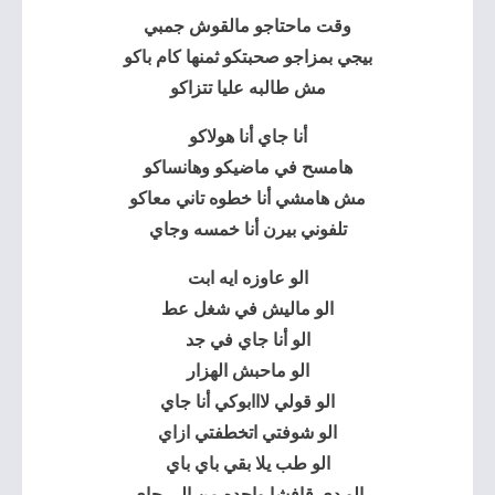
وقت ماحتاجو مالقوش جمبي
بيجي بمزاجو صحبتكو ثمنها كام باكو
مش طالبه عليا تتزاكو
أنا جاي أنا هولاكو
هامسح في ماضيكو وهانساكو
مش هامشي أنا خطوه تاني معاكو
تلفوني بيرن أنا خمسه وجاي
الو عاوزه ايه ابت
الو ماليش في شغل عط
الو أنا جاي في جد
الو ماحبش الهزار
الو قولي لااابوكي أنا جاي
الو شوفتي اتخطفتي ازاي
الو طب يلا بقي باي باي
الو دي قافشا واحده من الي جاي