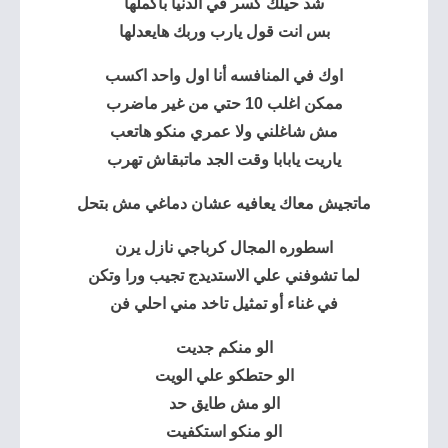
شد حيلك كسر في الدنيا بأكملها
بس انت قول يارب وربك هايعدلها
اوك في المنافسه أنا اول واحد اكسب
ممكن اغلب 10 حتي من غير ماضرب
مش شاغلني ولا عمري منكو هاتعب
ياريت يابابا وقت الجد ماتبقاش تهرب
ماتجيش معاك يعافيه عشان دماغي مش بتحل
اسطوره المجال كرباجي نازل يرن
لما تشوفني علي الاستديدج تجيب ورا وتكن
في غناء أو تمثيل تاخد مني احلي فن
الو منكم جديت
الو حتطكو علي الويت
الو مش طايق حد
الو منكو استكفيت