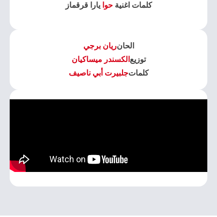
كلمات اغنية
حوا
يارا قرقماز
الحان
ريان برجي
توزيع
الكسندر ميساكيان
كلمات
جلبيرت أبي ناصيف