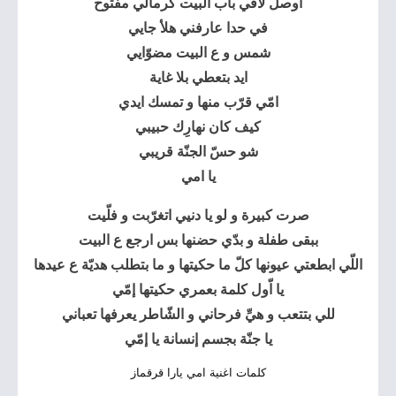
اوصل لاقي باب البيت كرمالي مفتوح
في حدا عارفني هلأ جايي
شمس و ع البيت مضوّايي
ايد بتعطي بلا غاية
امّي قرّب منها و تمسك ايدي
كيف كان نهارِك حبيبي
شو حسّ الجنّة قريبي
يا امي
صرت كبيرة و لو يا دنيي اتغرّبت و فلّيت
ببقى طفلة و بدّي حضنها بس ارجع ع البيت
اللّي ابطعتي عيونها كلّ ما حكيتها و ما بتطلب هديّة ع عيدها
يا اّول كلمة بعمري حكيتها إمّي
للي بتتعب و هيِّ فرحاني و الشّاطر يعرفها تعباني
يا جنّة بجسم إنسانة يا إمّي
كلمات اغنية امي يارا قرقماز