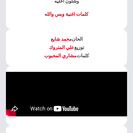
وشلون اخليه
كلمات اغنية وبس والله
الحان
محمد شايع
توزيع
علي المتروك
كلمات
مشاري المحبوب