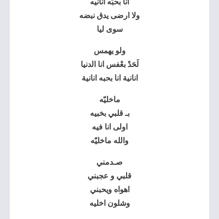
انا بحبّه أنانيه
ولا ارضى يدق نبضه
سوى ليا
ولو يهمس
لَحَدْ بعْفس انا الدنيا
انانية انا بحبه انانية
ماخليّه
بـ قلبي بخبيه
اولى انا فيه
والله ماخليّه
صـدمني
قلبي و عجبني
اهواه ويحبني
وشلون اخليه