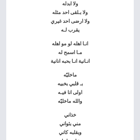
ولا ابدله
ولا بـلقى احد مثله
ولا ارضى احد غيري
يقرب لـه
انـا اهله لو مو اهله
مـا اسمح له
انـانية انـا بحبه انانية
ماخليّه
بـ قلبي بخبيه
اولى انا فيـه
والله ماخليّه
خذاني
مني بثواني
وبقلبه كاني