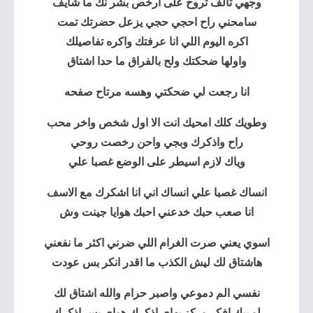
وجهي تالف تروح على ارخص بشر نك ما شايف
سامحني راح احجي حجي يزعل حضرتك تمت
اكره اليوم اللي انا عرفتك واكره تفاصيلك
واولها ضحكتك ولح بالفراق ما حدا اشتاق
انا رجعت لي ضحكتي وهسه مرتاح صفحه
وطويك كلك امحيك انت الا اول شخص واخر محب
راح واذكرك وبجي واحن رخصت روحي
وياك لازم اسيطر على الوضع غصبا علي
انساك غصبا علي انساك اني
انا اشكرك
مع الاسف
انا صعب حبك خدعني احبك هوايا جينت وش
اسوي يعني صرت الغرام اللي ضرني اكثر ما نفعني
هاشتاق لك ليش الكذب ما اقدر انكر بس عودت
نفسي الم دموعي واصبر حرام والله اشتاق لك
لو بيك افكر وركز بهاي اذكرك هواي بس اذكرك