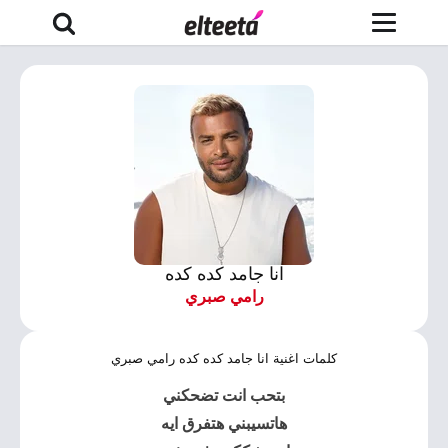
انا جامد كده كده
رامي صبري
كلمات اغنية انا جامد كده كده رامي صبري
بتحب انت تضحكني
هاتسيبني هتفرق ايه