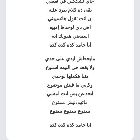
جاي تشككني في نفسي
بقى ده كلام يترد عليه
ان انت تقول هاتسيبني
اهي دي لوحدها إفييه
اسمعني هقولك ايه
انا جامد كده كده كده
مابحطش ايدي على خدي
ولا بقعد في البيت اسبوع
دنيا هكملها لوحدي
وكإني ما فيش موضوع
اتجدعن بس انت امشي
ماتهددنيش ممنوع
ممنوع ممنوع ممنوع
انا جامد كده كده كده