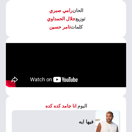
الحان
رامي صبري
توزيع
جلال الحمداوي
كلمات
تامر حسين
البوم
انا جامد كده كده
فيها ايه