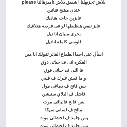
بلاش تحزبهلنا ا شقيق بلاش تأمبزهالنا please
عندى ميتنج فنانين
عايزين حاجه هناديك
عايز تبقي هنظبطها لو فى فرصه هنلاغيك
بحرى مليان
انا ديل
فلوسى كامله اناديل
اسأل عنى احما الطماع الفانز تقولك انا مين
الفكره انى ف حياتى ذوق
فا اللى ف حياتى فوق
و ما فيش غيرك ف قلبي
بس فاتح ف دماغى مول
فاشل ف البلاي ستيشن
بس فالح فالباقى موت
مالح ف لسانى سيكا
بس جامد ف احشائى موت
بس جامد ف احشائى موت