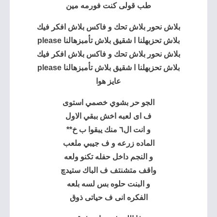
طب قولى كنت فورمه مين
بلاش نحور بلاش تحك و فاكس بلاش افكر فيك
بلاش تحزبهلنا ا شقيق بلاش تأمبزهالنا please
بلاش نحور بلاش تحك و فاكس بلاش افكر فيك
بلاش تحزبهلنا ا شقيق بلاش تأمبزهالنا please
عايز هوا
الجو حر بشوي خصمي استوى
ف اى لعبه اخش ببقي الاول
و انت ال٦ منك يبقوا ب خ**
الماده زرعه و ف جيبي ملعب
و النجم داخل حفله تكنو ولعه
واقف متشنتف ف الباك ستيدچ
و البنت حلوه بس لسه بلعه
الفكره انى ف حياتى ذوق