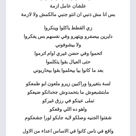
علشان عامل ازمة
بس انا مش ذنبي ان انتو جنبي مالكمش ولا لازمة
زي القطط ياكلوا وينكروا
دايرين بيصفرو ويتهرو وفي نفسهم بس يفكروا
ولا بيشوفوني
اتحموا وفي حضن غيري اوام اترموا
حتى العيال بقوا يتكلموا
بعد ما كانوا بيا بيحلموا بقوا بيحاربوني
لسة بتغيروا وراكبين زيرو ملعون ابو طمعكو
مابتشبعوش ما بتحمدوش جحدانكو ضيعكو
تملى عينكو في رزق غيركو
واهو ده اللي وقعكو
شفتوا الجنيه وصلكو لايه جابكو لورا جشعكوم
واقع في ناس كانوا في الاساس اعداء من الاول