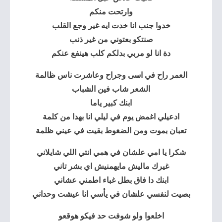
وارتحت منكم
خدوا جنب انا خدت ايه غير وجع القلب
صنتكو بعتوني من غير ذنب
دة انا لو مربي بدلكم كلب هينفع عنكم
العمر راح في اسى وجراح وعاشرت ناس ظالمة
الشعر شاب فين الشباب
ابنك كبير ياما
ادعيلي اغمض يوم في ليلي انا بهدا من كلمة
تعبان بموت ومن الضغوط بقيت في عيني ظلمة
شكرا يا امي علشان في همي انتي اللي شايلاني
غيرك ماليش مايهمنيش اي بشر تاني
ابنك دا فاق بطل غباء اطمني عشاني
بصيت لنفسي علشان في يأسي انا عيشت وحداني
اخلعوا ولو شوفت حد فيكو هوقعو