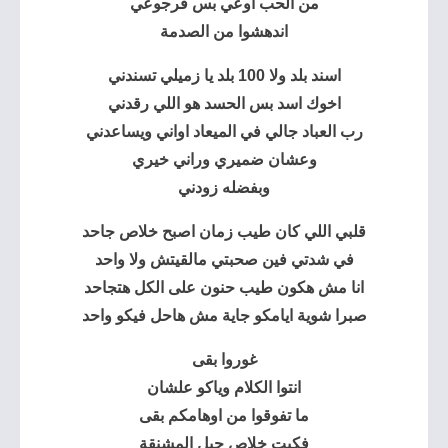
من الحب اوعي بس فرجوعي
اندهشوا من الصدمة
اسند بلد ولا 100 بلد يا زميلي تسندني
اخوك اسد بس الحسد هو اللي رقدني
رب العباد جالي في الميعاد اواني ويساعدني
وعشان ضميري وراني خيري
وبفضله زودني
قلبي اللي كان طيب زمان اصبح خلاص جاحد
في شدتي فين صحبتي مالقيتش ولا واحد
انا مش هكون طيب حنون على الكل هتجاحد
صبرا شوية ايامكو جاية مش هاحل فيكو واحد
غوروا بقى
انتوا الكلام وياكو علشان
ما تفوقوا من اوهامكم بقى
فكيت خلاص حبل المشنقة