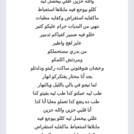
والله حزين عللي بيحصل ليه
كللو بيوجع فيه مابلاها استعباط
ماكفايه استقراض وكفايه مطبات
ننهي من البديات حرام عليكو كتير
خللو فيه ضمير كفياكم تدمير
عايز اهج واطير
من بدري مستحملكو
ومردتش اكلمكو
وعشان شوفتوني ساكت ركبتو ودلدتلو
بجد أنا محتار بفتكركو انهار
لما تيجو في بالي بالليل وبالنهار
طب ليه عملتو كدا طب ليه بقيتو كدا
طب ده ينفع كدا تعملو معايا أنا كدا
أنا قلبي حزين والله حزين
عللي بيحصل ليه كللو بيوجع فيه
مابلاها استعباط ماكفايه استقراض