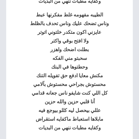
وكفايه مطبات ننهي من البديات
الطيبه مفهومه غلط مفكرنها عبط
وناس تضحك عليك وناس تحدف بالظلط
عايزني اكون متكدر خلتوني اتوتر
ولا افتح بوقي واكتر
بطلت اضحك واهزر
سحبتو مني الفكه
وحطتوها في البنك
مكنش معايا ادفع حق تفويله التنك
محستوش بجراحي محستوش بآلامي
كل اللي كنت شايفو ناس جعانه قدامي
أنا قلبي حزين والله حزين
عللي بيحصل ليه كللو بيوجع فيه
مابلاها استعباط ماكفايه استقراض
وكفايه مطبات ننهي من البديات