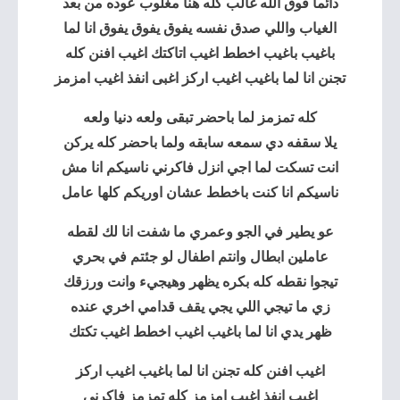
دائما فوق الله غالب كله هنا مغلوب عوده من بعد
الغياب واللي صدق نفسه يفوق يفوق يفوق انا لما
باغيب باغيب اخطط اغيب اتاكتك اغيب افنن كله
تجنن
انا لما باغيب
اغيب اركز اغبى انفذ اغيب امزمز
كله تمزمز لما باحضر تبقى ولعه دنيا ولعه
يلا سقفه دي سمعه سابقه ولما باحضر كله يركن
انت تسكت لما اجي انزل فاكرني ناسيكم انا مش
ناسيكم انا كنت باخطط عشان اوريكم كلها عامل
عو يطير في الجو وعمري ما شفت انا لك لقطه
عاملين ابطال وانتم اطفال لو جئتم في بحري
تيجوا نقطه كله بكره يظهر وهيجيء وانت ورزقك
زي ما تيجي اللي يجي يقف قدامي اخري عنده
ظهر يدي انا لما باغيب اغيب اخطط اغيب تكتك
اغيب افنن كله تجنن انا لما باغيب اغيب اركز
اغيب انفذ اغيب امزمز كله تمزمز فاكرني