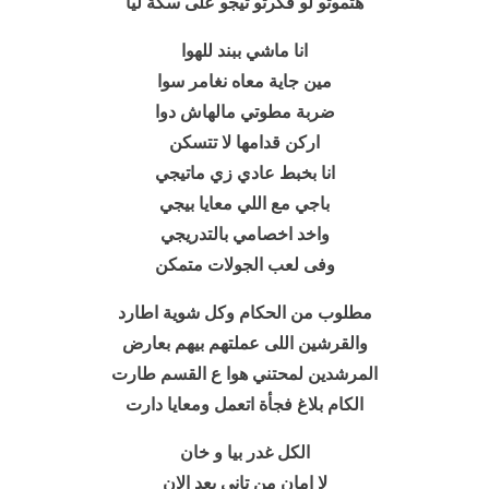
هتموتو لو فكرتو تيجو على سكة ليا
انا ماشي ببند للهوا
مين جاية معاه نغامر سوا
ضربة مطوتي مالهاش دوا
اركن قدامها لا تتسكن
انا بخبط عادي زي ماتيجي
باجي مع اللي معايا بيجي
واخد اخصامي بالتدريجي
وفى لعب الجولات متمكن
مطلوب من الحكام وكل شوية اطارد
والقرشين اللى عملتهم بيهم بعارض
المرشدين لمحتني هوا ع القسم طارت
الكام بلاغ فجأة اتعمل ومعايا دارت
الكل غدر بيا و خان
لا امان من تاني بعد الان