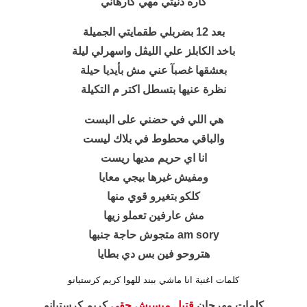
كاره دنيتي مهي كارهاني
بعد 12 بضربلي طقمايتي الجميلة
باخد الكابلز علي الليڤل واسهرلي ليلة
بعشقها غصبآ عني مش بأيديا حيلة
نظرة عنيها بتسطل اكتر م التكيلة
هي اللي في حضني على البست
والباقي محطوط في بلاك ليست
انا اي حريم مديها ريست
ومفيش غيرها بيجي معايا
كلكو بتغيرو قوي منها
مش عارفين تعملو زيها
هتروحو فين بس دي بطايا
كلمات اغنية انا ماشي ببند للهوا كريم كرستيانو
كلمات مهرجان
قتيل مبسبش حقي
كريم كرستيانو