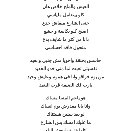
العيش والملح خلاص هان
كلو بيتعامل ملياسي
حتى الشارع مبقاش جدع
اصبح كلو بكاسة و جشع
دانا من كتر ما شايف بدع
متحول فاقد احساسي
حاسس بخنقة واخويا مش جنبي و بعيد
نفسيتي تعبت لما مني خدو الحديد
من يوم فراقو وانا فى هموم وعايش وحيد
يارب فك الضيقة قرب البعيد
هو ياعم المسا مساك
وانا يابا مقدرش يوم انساك
لو بعد سنين هستناك
ما عليك امسك بس الشارع
كلها فترة ياوحش البلد