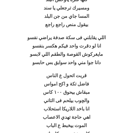
ومسيرك ترجعلي يا سند
المسا جاي من جن البلد
بيقول منص راجع راجع
اللي يقابلني فى سكة صدفة يراضي نفسو
انا لو دقرت واحد فيكم هكسر بنفسو
مايغركوش القوصة والطقم اللي لابسو
دانا جوا مني واحد سوابق بس حابسو
قربت اتحول ع الناس
فاضل تكة و اكح امواس
مبقاش بيحوق ١٠٠ كاس
والچوب بيلحم فى التاني
انا باخد اللاريكا استحلاب
اهي حاجة تهدي الاعصاب
الموت بيخبط ع الباب