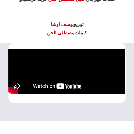
توزيع
يوسف اوشا
كلمات
مصطفى الجن