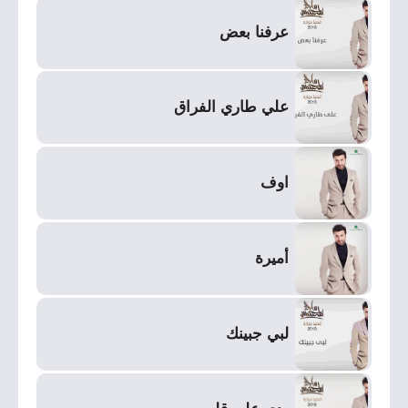
عرفنا بعض
علي طاري الفراق
اوف
أميرة
لبي جبينك