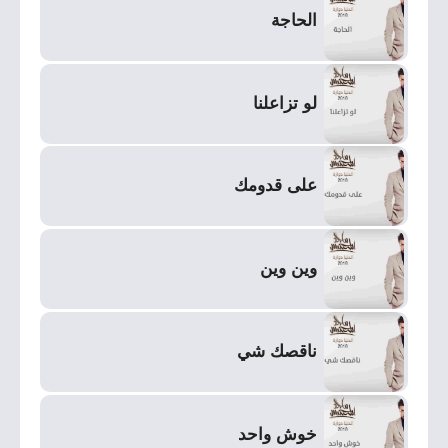
الحاجة
لو تزاعلنا
على قدومك
وين وين
ناقصك شي
خوش واحد