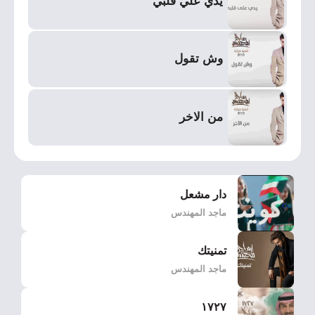
يدي علي قلبي
وش تقول
من الاخر
دار مشعل
ماجد المهندس
تمنيتك
ماجد المهندس
١٧٢٧