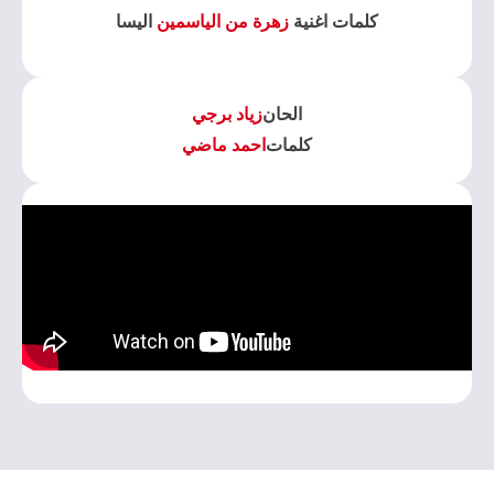
كلمات اغنية
زهرة من الياسمين
اليسا
الحان
زياد برجي
كلمات
احمد ماضي