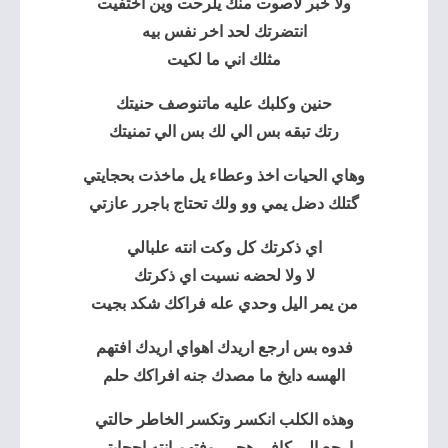
ولا خبر لاصوت منك يلرحت وين اختفيت
انتضرتك لحد اخر نفس بيه
مثلك اني ما لكيت
حنين وكلبك عليه ماتنوصف حنيتك
رتك تبقه بس الي لك بس الي تمنيتك
وهاي الحيات اخذ وعطاء يل ماخذت بحجايتي
گتلك دضل يمي وو ولك تحتاج باجرر عازتي
اي ذكرتك كل وكت انته علبالي
لا ولا لحضه نسيت اي ذكرتك
من يمر اليل وحدي عله فراكك شكد بجيت
فدوه بس ارجع اريدك اهواي اريدك افتهم
الهسه دايخ ما مصدك جنه افراكك حلم
وهذه الكلب انكسر وتكسر الخاطر حالتي
ارجع الي كافي هجرر وفتهم انته احجايتي